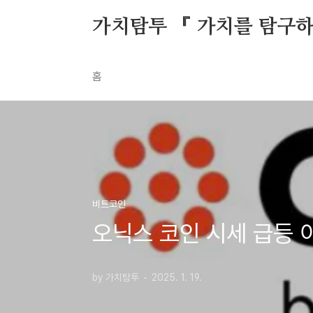
본문 바로가기
가치탐투 『 가치를 탐구
홈
비트코인
오닉스 코인 시세 급등 
by 가치탐투
2025. 1. 19.