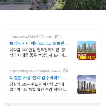
http://www.1666-3474.com
광고
브레인시티 메디스파크 홍보관
지금바로 방문예약 하세요!
계약금 500만원 입주전까지 끝! 평
택의 미래를 품은 핵심입지 프리미엄
아파트
https://blog.naver.com/elvis3677
광고
디엘본 가평 설악 입주아파트 분
양가 문의 방문 예약 접수
잠실역 30분 수도권 마지막 2억대
입주아파트 특별 할인 분양 계약자
혜택 안내