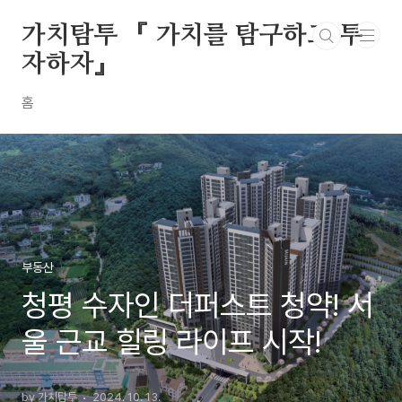
본문 바로가기
가치탐투 『 가치를 탐구하고 투
자하자』
홈
부동산
청평 수자인 더퍼스트 청약! 서
울 근교 힐링 라이프 시작!
by 가치탐투
2024. 10. 13.