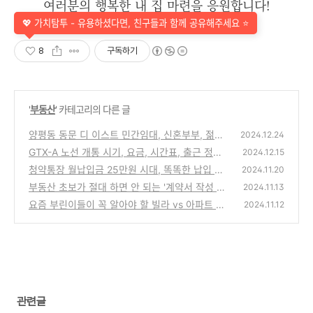
여러분의 행복한 내 집 마련을 응원합니다!
💖 가치탐투 - 유용하셨다면, 친구들과 함께 공유해주세요 ⭐
8
구독하기
'
부동산
' 카테고리의 다른 글
양평동 동문 디 이스트 민간임대, 신혼부부, 젊은
2024.12.24
층에게 인기 만점
GTX-A 노선 개통 시기, 요금, 시간표, 출근 정보
(2)
2024.12.15
및 집값 영향은?
청약통장 월납입금 25만원 시대, 똑똑한 납입 전
(3)
2024.11.20
략 완벽 가이드(2024년)
부동산 초보가 절대 하면 안 되는 '계약서 작성 실
(0)
2024.11.13
수' TOP5
요즘 부린이들이 꼭 알아야 할 빌라 vs 아파트 실
(1)
2024.11.12
거주 비교 분석
(1)
관련글