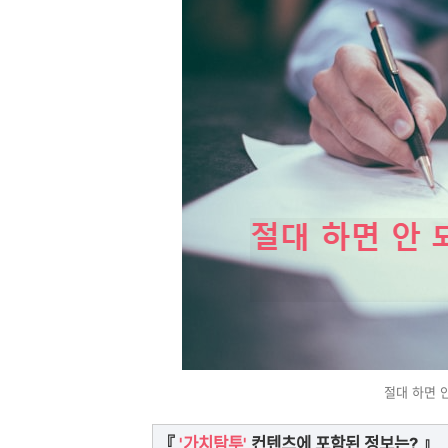
절대 하면 안
『
'가치탐투'
컨텐츠에 포함된 정보는? 』