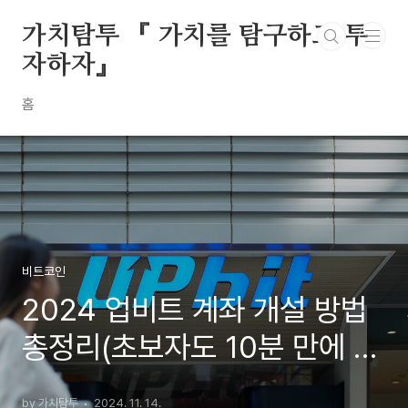
본문 바로가기
가치탐투 『 가치를 탐구하고 투
자하자』
홈
비트코인
2024 업비트 계좌 개설 방법
총정리(초보자도 10분 만에 완
료)
by 가치탐투
2024. 11. 14.