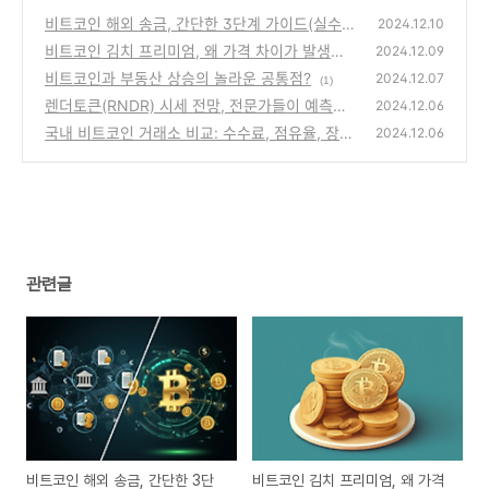
비트코인 해외 송금, 간단한 3단계 가이드(실수
2024.12.10
줄이기)
비트코인 김치 프리미엄, 왜 가격 차이가 발생하
(1)
2024.12.09
는가?
비트코인과 부동산 상승의 놀라운 공통점?
(2)
2024.12.07
(1)
렌더토큰(RNDR) 시세 전망, 전문가들이 예측하
2024.12.06
는 미래는?
국내 비트코인 거래소 비교: 수수료, 점유율, 장단
(3)
2024.12.06
점, 보안 정리
(2)
관련글
비트코인 해외 송금, 간단한 3단
비트코인 김치 프리미엄, 왜 가격