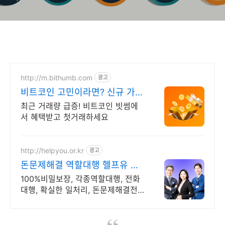
http://m.bithumb.com
광고
비트코인 고민이라면? 신규 가입
시 5만원 혜택
최근 거래량 급증! 비트코인 빗썸에
서 혜택받고 첫거래하세요
http://helpyou.or.kr
광고
돈문제해결 역할대행 헬프유 압
도적 재이용업체
100%비밀보장, 각종역할대행, 전화
대행, 확실한 일처리, 돈문제해결전
문업체 돈문제 때문에 고민이 되신다
면 지금 바로 전화주세요. 전국어디
서나 신청가능