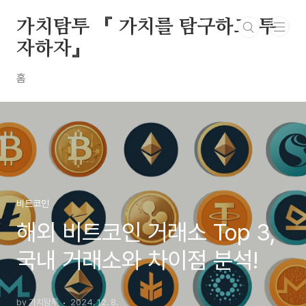
본문 바로가기
가치탐투 『 가치를 탐구하고 투
자하자』
홈
비트코인
해외 비트코인 거래소 Top 3,
국내 거래소와 차이점 분석!
by 가치탐투
2024. 12. 8.