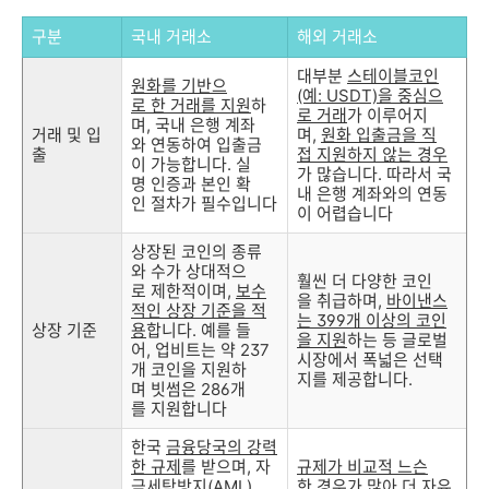
구분
국내 거래소
해외 거래소
대부분
스테이블코인
원화를 기반으
(예: USDT)을 중심으
로 한 거래를 지원
하
로 거래
가 이루어지
며, 국내 은행 계좌
거래 및 입
며,
원화 입출금을 직
와 연동하여 입출금
출
접 지원하지 않는 경우
이 가능합니다. 실
가 많습니다. 따라서 국
명 인증과 본인 확
내 은행 계좌와의 연동
인 절차가 필수입니다
이 어렵습니다
상장된 코인의 종류
와 수가 상대적으
훨씬 더 다양한 코인
로 제한적이며,
보수
을 취급하며,
바이낸스
적인 상장 기준을 적
는 399개 이상의 코인
상장 기준
용
합니다. 예를 들
을 지원
하는 등 글로벌
어, 업비트는 약 237
시장에서 폭넓은 선택
개 코인을 지원하
지를 제공합니다.
며 빗썸은 286개
를 지원합니다
한국
금융당국의 강력
한 규제
를 받으며, 자
규제가 비교적 느슨
금세탁방지(AML)
한 경우가 많아
더 자유